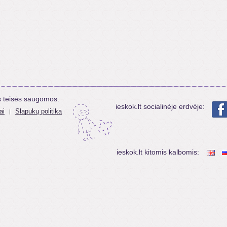
s teisės saugomos.
ieskok.lt socialinėje erdvėje:
ai
Slapukų politika
|
ieskok.lt kitomis kalbomis: