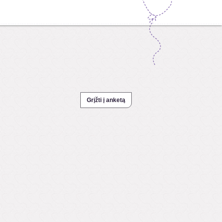
Grįžti į anketą